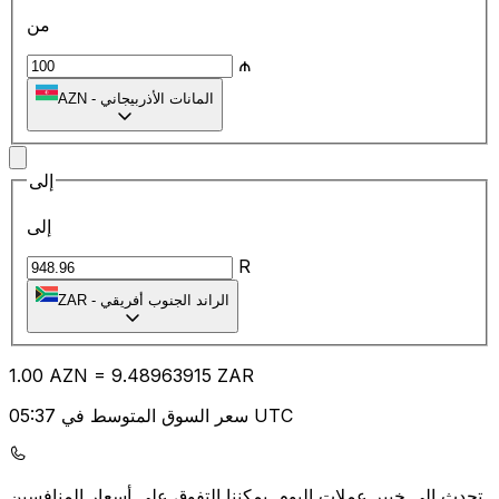
من
₼
المانات الأذربيجاني
-
AZN
إلى
إلى
R
الراند الجنوب أفريقي
-
ZAR
1.00
AZN
=
9.48
963915
ZAR
سعر السوق المتوسط في 05:37 UTC
يمكننا التفوق على أسعار المنافسين.
تحدث إلى خبير عملات اليوم.