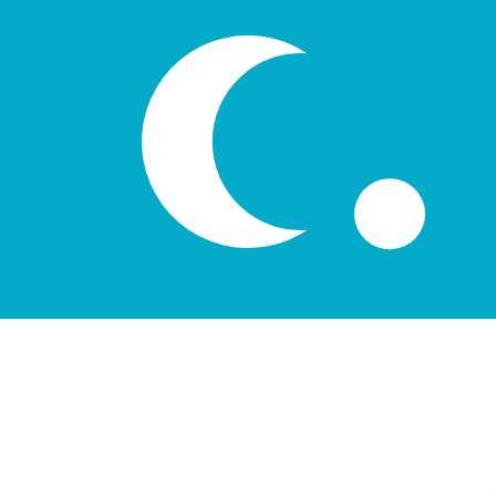
лв
السوم الأوزباكستاني
-
UZS
1.00
ARS
=
7.96
224452
UZS
سعر السوق المتوسط في 13:57 UTC
يمكننا التفوق على أسعار المنافسين.
تحدث إلى خبير عملات اليوم.
حدد موعد مكالمة
هل تعلم أنه يمكنك إرسال الأموال إلى الخارج باستخدام Xe؟
اشترك اليوم