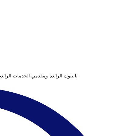
عندما تقارن Xe بالبنوك الرائدة ومقدمي الخدمات الرائدين، يتضح لك الفرق. تعني الأسعار التي تتفوق على أسعار البنوك وعدم وجود رسوم خفية قيمة أكبر على كل عملية تحويل.