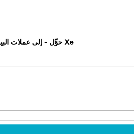
100 ARS إلى UZS | حوِّل - إلى عملات البيزو الأرجنتيني | إكس إي Xe