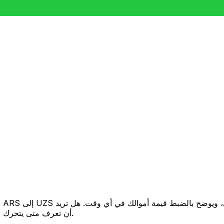
أن تعرف متى يتحرك السعر لصالحك؟ اضبط تنبيه السعر وسنخبرك عندما يصل إلى هدفك.