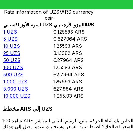
Rate information of UZS/ARS currency
pair
ARS
البيزو الأرجنتيني
UZS
السوم الأوزباكستاني
1
UZS
0.125593
ARS
5
UZS
0.627964
ARS
10
UZS
1.25593
ARS
25
UZS
3.13982
ARS
50
UZS
6.27964
ARS
100
UZS
12.5593
ARS
500
UZS
62.7964
ARS
1,000
UZS
125.593
ARS
5,000
UZS
627.964
ARS
10,000
UZS
1,255.93
ARS
مخطط ARS إلى UZS
شاهد 100 ARS الخاص بك أثناء الحركة. يتتبع الرسم البياني المباشر ARS إلى UZS الخاص بنا على مدار 12 شهرًا من أسعار السوق في الوقت الحقيقي، ويوضح بالضبط قيمة أموالك في أي وقت. هل تريد