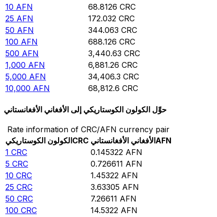
10
AFN
68.8126
CRC
25
AFN
172.032
CRC
50
AFN
344.063
CRC
100
AFN
688.126
CRC
500
AFN
3,440.63
CRC
1,000
AFN
6,881.26
CRC
5,000
AFN
34,406.3
CRC
10,000
AFN
68,812.6
CRC
حوِّل الكولون الكوستاريكي إلى الأفغاني الأفغانستاني
Rate information of CRC/AFN currency pair
AFN
الأفغاني الأفغانستاني
CRC
الكولون الكوستاريكي
1
CRC
0.145322
AFN
5
CRC
0.726611
AFN
10
CRC
1.45322
AFN
25
CRC
3.63305
AFN
50
CRC
7.26611
AFN
100
CRC
14.5322
AFN