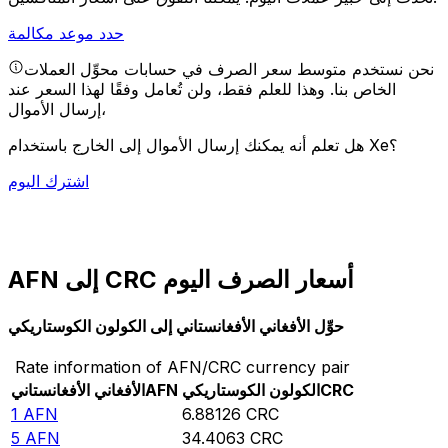
حدد موعد مكالمة
نحن نستخدم متوسط سعر الصرف في حسابات محوِّل العملات
الخاص بنا. وهذا للعلم فقط، ولن تُعامل وفقًا لهذا السعر عند
إرسال الأموال،
هل تعلم أنه يمكنك إرسال الأموال إلى الخارج باستخدام Xe؟
اشترك اليوم
AFN إلى CRC أسعار الصرف اليوم
حوِّل الأفغاني الأفغانستاني إلى الكولون الكوستاريكي
Rate information of AFN/CRC currency pair
CRC
الكولون الكوستاريكي
AFN
الأفغاني الأفغانستاني
1
AFN
6.88126
CRC
5
AFN
34.4063
CRC