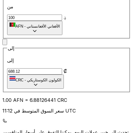
من
؋
الأفغاني الأفغانستاني
-
AFN
إلى
إلى
₡
الكولون الكوستاريكي
-
CRC
1.00
AFN
=
6.88
126441
CRC
سعر السوق المتوسط في 11:12 UTC
يمكننا التفوق على أسعار المنافسين.
تحدث إلى خبير عملات اليوم.