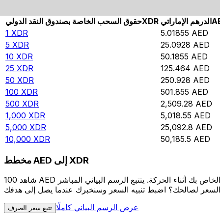
Rate information of XDR/AED currency pair
A
الدرهم الإماراتي
XDR
حقوق السحب الخاصة بصندوق النقد الدولي
1
XDR
5.01855
AED
5
XDR
25.0928
AED
10
XDR
50.1855
AED
25
XDR
125.464
AED
50
XDR
250.928
AED
100
XDR
501.855
AED
500
XDR
2,509.28
AED
1,000
XDR
5,018.55
AED
5,000
XDR
25,092.8
AED
10,000
XDR
50,185.5
AED
مخطط AED إلى XDR
شاهد 100 AED الخاص بك أثناء الحركة. يتتبع الرسم البياني المباشر AED إلى XDR الخاص بنا على مدار 12 شهرًا من أسعار السوق في الوقت الحقيقي، ويوضح بالضبط قيمة أموالك في أي وقت. هل تريد
عرض الرسم البياني كاملًا
تتبع سعر الصرف