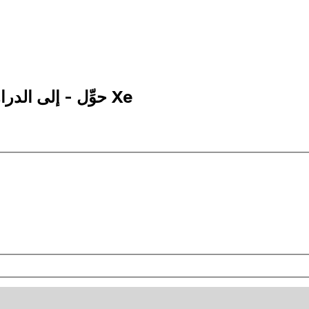
100 AED إلى XDR | حوِّل - إلى الدراهم الإماراتية | إكس إي Xe