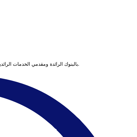
عندما تقارن Xe بالبنوك الرائدة ومقدمي الخدمات الرائدين، يتضح لك الفرق. تعني الأسعار التي تتفوق على أسعار البنوك وعدم وجود رسوم خفية قيمة أكبر على كل عملية تحويل.