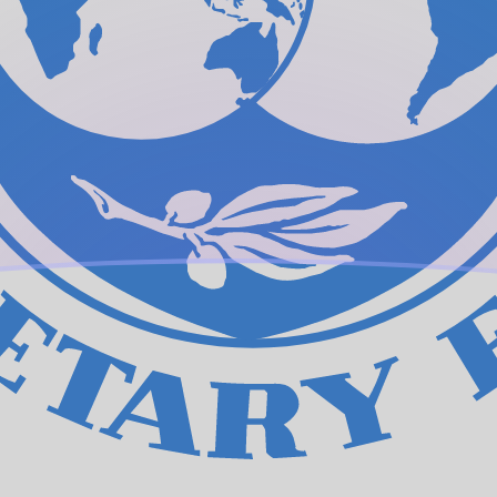
ح
DR
ح