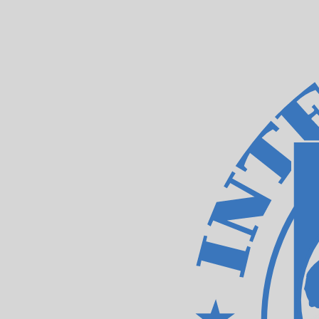
حقوق السحب الخاصة بصندوق النقد الدولي
-
XDR
1.00
AED
=
0.19
926064
XDR
سعر السوق المتوسط في 04:10 UTC
يمكننا التفوق على أسعار المنافسين.
تحدث إلى خبير عملات اليوم.
حدد موعد مكالمة
هل تعلم أنه يمكنك إرسال الأموال إلى الخارج باستخدام Xe؟
اشترك اليوم