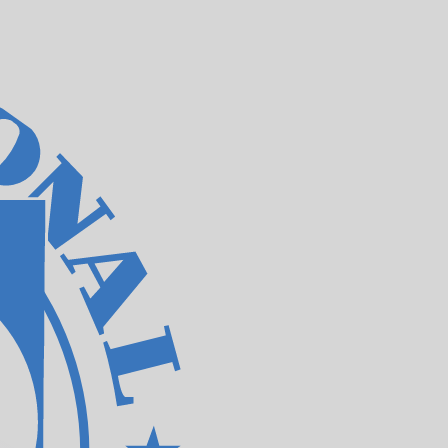
نحن نستخدم متوسط سعر الصرف في حسابات محوِّل العملات الخاص بنا. وهذا للعلم فقط، ولن تُعامل وفقًا لهذا السعر عند إرسال الأموال،