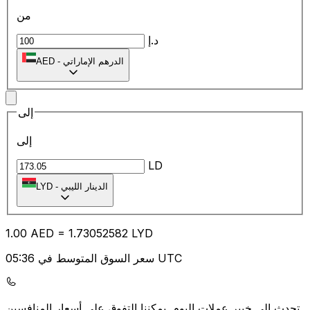
من
د.إ
الدرهم الإماراتي
-
AED
إلى
إلى
LD
الدينار الليبي
-
LYD
1.00
AED
=
1.73
052582
LYD
سعر السوق المتوسط في 05:36 UTC
يمكننا التفوق على أسعار المنافسين.
تحدث إلى خبير عملات اليوم.