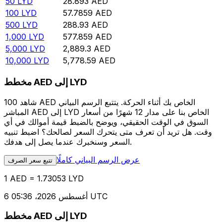
50
LYD
28.893
AED
100
LYD
57.7859
AED
500
LYD
288.93
AED
1,000
LYD
577.859
AED
5,000
LYD
2,889.3
AED
10,000
LYD
5,778.59
AED
مخطط AED إلى LYD
شاهد 100 AED الخاص بك أثناء الحركة. يتتبع الرسم البياني
المباشر AED إلى LYD الخاص بنا على مدار 12 شهرًا من أسعار
السوق في الوقت الحقيقي، ويوضح بالضبط قيمة أموالك في أي
وقت. هل تريد أن تعرف متى يتحرك السعر لصالحك؟ اضبط تنبيه
السعر وسنخبرك عندما يصل إلى هدفك.
عرض الرسم البياني كاملًا
تتبع سعر الصرف
1 AED = 1.73053 LYD
6 أغسطس 2026، 05:36 UTC
مخطط AED إلى LYD