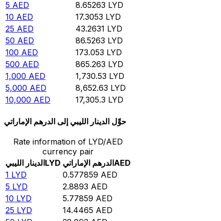
5
AED
8.65263
LYD
10
AED
17.3053
LYD
25
AED
43.2631
LYD
50
AED
86.5263
LYD
100
AED
173.053
LYD
500
AED
865.263
LYD
1,000
AED
1,730.53
LYD
5,000
AED
8,652.63
LYD
10,000
AED
17,305.3
LYD
حوِّل الدينار الليبي إلى الدرهم الإماراتي
Rate information of LYD/AED
currency pair
AED
الدرهم الإماراتي
LYD
الدينار الليبي
1
LYD
0.577859
AED
5
LYD
2.8893
AED
10
LYD
5.77859
AED
25
LYD
14.4465
AED