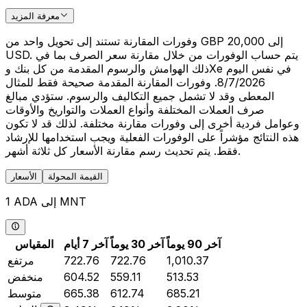
معرفة المزيد
وفورات المقارنة تستند إلى تحويل واحد من GBP 20,000 إلى
USD. يتم حساب الوفورات من خلال مقارنة سعر الصرف بما في
ذلك الهوامش والرسوم المقدمة من كل بنك وXe في نفس اليوم
8/7/2026. وفورات المقارنة المقدمة صحيحة فقط للمثال
المعطى وقد لا تشمل جميع التكاليف والرسوم. ستؤدي مبالغ
صرف العملات المختلفة وأنواع العملات والتواريخ والأوقات
وعوامل فردية أخرى إلى وفورات مقارنة مختلفة. لذلك قد لا تكون
هذه النتائج مؤشراً على الوفورات الفعلية ويجب استخدامها للإرشاد
فقط. يتم تحديث رسم مقارنة الأسعار كل ثلاثة أشهر.
القيمة المحولة
الأسعار
1 ADA إلى MNT
آخر 90 يوماً
آخر 30 يوماً
آخر 7 أيام
المقياس
1,010.37
722.76
722.76
مرتفع
513.53
559.11
604.52
منخفض
685.21
612.74
665.38
متوسط