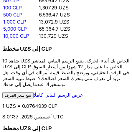
50
CLP
653.647
UZS
100
CLP
1,307.29
UZS
500
CLP
6,536.47
UZS
1,000
CLP
13,072.9
UZS
5,000
CLP
65,364.7
UZS
10,000
CLP
130,729
UZS
مخطط UZS إلى CLP
شاهد 10 UZS الخاص بك أثناء الحركة. يتتبع الرسم البياني المباشر
UZS إلى CLP الخاص بنا على مدار 12 شهرًا من أسعار السوق
في الوقت الحقيقي، ويوضح بالضبط قيمة أموالك في أي وقت. هل
تريد أن تعرف متى يتحرك السعر لصالحك؟ اضبط تنبيه السعر
وسنخبرك عندما يصل إلى هدفك.
عرض الرسم البياني كاملًا
تتبع سعر الصرف
1 UZS = 0.0764939 CLP
8 أغسطس 2026، 01:37 UTC
مخطط UZS إلى CLP