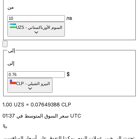
من
лв
السوم الأوزباكستاني
-
UZS
إلى
إلى
$
البيزو الشيلي
-
CLP
1.00
UZS
=
0.07
649388
CLP
سعر السوق المتوسط في 01:37 UTC
يمكننا التفوق على أسعار المنافسين.
تحدث إلى خبير عملات اليوم.