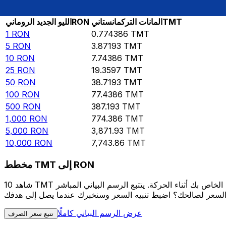
Rate information of RON/TMT currency pair
TMT
المانات التركمانستاني
RON
الليو الجديد الروماني
1
RON
0.774386
TMT
5
RON
3.87193
TMT
10
RON
7.74386
TMT
25
RON
19.3597
TMT
50
RON
38.7193
TMT
100
RON
77.4386
TMT
500
RON
387.193
TMT
1,000
RON
774.386
TMT
5,000
RON
3,871.93
TMT
10,000
RON
7,743.86
TMT
مخطط TMT إلى RON
شاهد 10 TMT الخاص بك أثناء الحركة. يتتبع الرسم البياني المباشر TMT إلى RON الخاص بنا على مدار 12 شهرًا من أسعار السوق في الوقت الحقيقي، ويوضح بالضبط قيمة أموالك في أي وقت. هل تريد
عرض الرسم البياني كاملًا
تتبع سعر الصرف