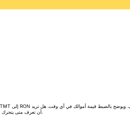
أن تعرف متى يتحرك السعر لصالحك؟ اضبط تنبيه السعر وسنخبرك عندما يصل إلى هدفك.