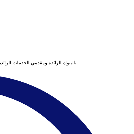
عندما تقارن Xe بالبنوك الرائدة ومقدمي الخدمات الرائدين، يتضح لك الفرق. تعني الأسعار التي تتفوق على أسعار البنوك وعدم وجود رسوم خفية قيمة أكبر على كل عملية تحويل.