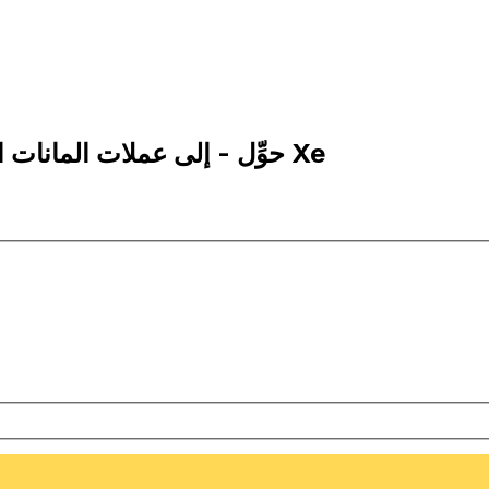
10 TMT إلى RON | حوِّل - إلى عملات المانات التركمانستاني | إكس إي Xe