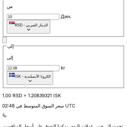
من
Дин.
الدينار الصربي
-
RSD
إلى
إلى
kr
الكرونا الأيسلندية
-
ISK
1.00
RSD
=
1.20
839321
ISK
سعر السوق المتوسط في 02:48 UTC
يمكننا التفوق على أسعار المنافسين.
تحدث إلى خبير عملات اليوم.