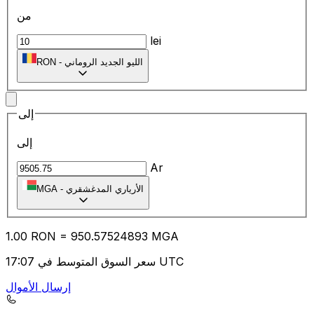
من
lei
الليو الجديد الروماني
-
RON
إلى
إلى
Ar
الأرياري المدغشقري
-
MGA
1.00
RON
=
950.57
524893
MGA
سعر السوق المتوسط في 17:07 UTC
إرسال الأموال