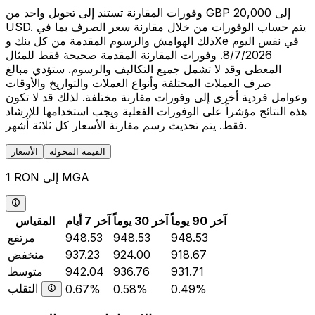
وفورات المقارنة تستند إلى تحويل واحد من GBP 20,000 إلى
USD. يتم حساب الوفورات من خلال مقارنة سعر الصرف بما في
ذلك الهوامش والرسوم المقدمة من كل بنك وXe في نفس اليوم
8/7/2026. وفورات المقارنة المقدمة صحيحة فقط للمثال
المعطى وقد لا تشمل جميع التكاليف والرسوم. ستؤدي مبالغ
صرف العملات المختلفة وأنواع العملات والتواريخ والأوقات
وعوامل فردية أخرى إلى وفورات مقارنة مختلفة. لذلك قد لا تكون
هذه النتائج مؤشراً على الوفورات الفعلية ويجب استخدامها للإرشاد
فقط. يتم تحديث رسم مقارنة الأسعار كل ثلاثة أشهر.
القيمة المحولة
الأسعار
1 RON إلى MGA
آخر 90 يوماً
آخر 30 يوماً
آخر 7 أيام
المقياس
948.53
948.53
948.53
مرتفع
918.67
924.00
937.23
منخفض
931.71
936.76
942.04
متوسط
التقلب
0.67%
0.58%
0.49%