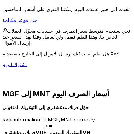
يمكننا التفوق على أسعار المنافسين.
تحدث إلى خبير عملات اليوم.
حدد موعد مكالمة
نحن نستخدم متوسط سعر الصرف في حسابات محوِّل العملات
الخاص بنا. وهذا للعلم فقط، ولن تُعامل وفقًا لهذا السعر عند
إرسال الأموال،
هل تعلم أنه يمكنك إرسال الأموال إلى الخارج باستخدام Xe؟
اشترك اليوم
MGF إلى MNT أسعار الصرف اليوم
حوِّل فرنك مدغشقري إلى التوغريك المنغولي
Rate information of MGF/MNT currency
pair
MNT
التوغريك المنغولي
MGF
فرنك مدغشقري