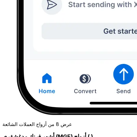
عرض 8 من أزواج العملات الشائعة
أشهر فرنك مدغشقري (MGF) أزواج ( )