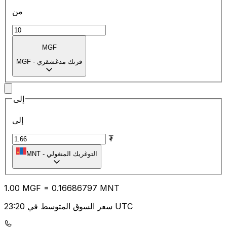
من
MGF
فرنك مدغشقري
-
MGF
إلى
إلى
₮
التوغريك المنغولي
-
MNT
1.00
MGF
=
0.16
686797
MNT
سعر السوق المتوسط في 23:20 UTC