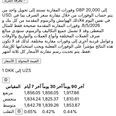
معرفة المزيد
وفورات المقارنة تستند إلى تحويل واحد من GBP 20,000 إلى
USD. يتم حساب الوفورات من خلال مقارنة سعر الصرف بما في
ذلك الهوامش والرسوم المقدمة من كل بنك وXe في نفس اليوم
8/5/2026. وفورات المقارنة المقدمة صحيحة فقط للمثال
المعطى وقد لا تشمل جميع التكاليف والرسوم. ستؤدي مبالغ
صرف العملات المختلفة وأنواع العملات والتواريخ والأوقات
وعوامل فردية أخرى إلى وفورات مقارنة مختلفة. لذلك قد لا تكون
هذه النتائج مؤشراً على الوفورات الفعلية ويجب استخدامها للإرشاد
فقط. يتم تحديث رسم مقارنة الأسعار كل ثلاثة أشهر.
القيمة المحولة
الأسعار
1 DKK إلى UZS
آخر 90 يوماً
آخر 30 يوماً
آخر 7 أيام
المقياس
1,917.86
1,856.05
1,856.05
مرتفع
1,810.61
1,825.37
1,834.24
منخفض
1,853.87
1,839.26
1,842.78
متوسط
التقلب
0.65%
0.42%
0.44%