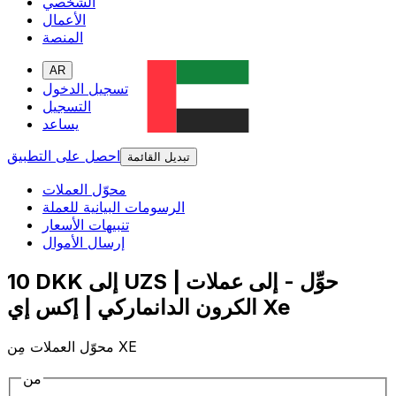
الشخصي
الأعمال
المنصة
AR
تسجيل الدخول
التسجيل
يساعد
احصل على التطبيق
تبديل القائمة
محوّل العملات
الرسومات البيانية للعملة
تنبيهات الأسعار
إرسال الأموال
10 DKK إلى UZS | حوِّل - إلى عملات
الكرون الدانماركي | إكس إي Xe
محوّل العملات مِن XE
من