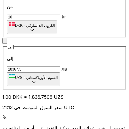
من
kr
الكرون الدانماركي
-
DKK
إلى
إلى
лв
السوم الأوزباكستاني
-
UZS
1.00
DKK
=
1,836.75
06
UZS
سعر السوق المتوسط في 21:13 UTC
يمكننا التفوق على أسعار المنافسين.
تحدث إلى خبير عملات اليوم.