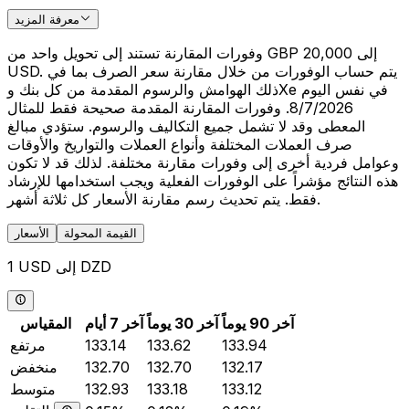
معرفة المزيد
وفورات المقارنة تستند إلى تحويل واحد من GBP 20,000 إلى
USD. يتم حساب الوفورات من خلال مقارنة سعر الصرف بما في
ذلك الهوامش والرسوم المقدمة من كل بنك وXe في نفس اليوم
8/7/2026. وفورات المقارنة المقدمة صحيحة فقط للمثال
المعطى وقد لا تشمل جميع التكاليف والرسوم. ستؤدي مبالغ
صرف العملات المختلفة وأنواع العملات والتواريخ والأوقات
وعوامل فردية أخرى إلى وفورات مقارنة مختلفة. لذلك قد لا تكون
هذه النتائج مؤشراً على الوفورات الفعلية ويجب استخدامها للإرشاد
فقط. يتم تحديث رسم مقارنة الأسعار كل ثلاثة أشهر.
القيمة المحولة
الأسعار
1 USD إلى DZD
آخر 90 يوماً
آخر 30 يوماً
آخر 7 أيام
المقياس
133.94
133.62
133.14
مرتفع
132.17
132.70
132.70
منخفض
133.12
133.18
132.93
متوسط