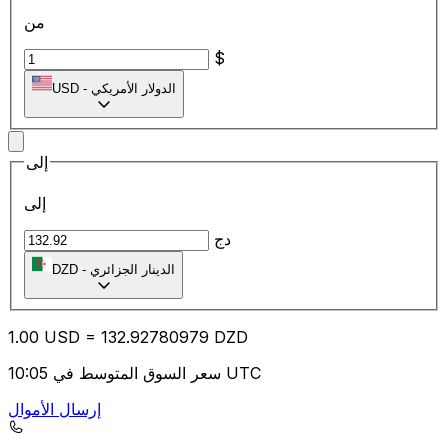
من
$
الدولار الأمريكي
-
USD
إلى
إلى
دج
الدينار الجزائري
-
DZD
1.00
USD
=
132.92
780979
DZD
سعر السوق المتوسط في 10:05 UTC
إرسال الأموال