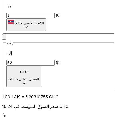
من
₭
الكيب اللاوسي
-
LAK
إلى
إلى
₵
GHC
السيدي الغاني
-
GHC
1.00
LAK
=
5.20
310755
GHC
سعر السوق المتوسط في 16:24 UTC