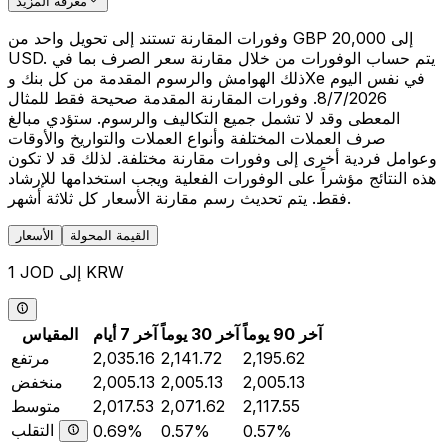
معرفة المزيد
وفورات المقارنة تستند إلى تحويل واحد من GBP 20,000 إلى
USD. يتم حساب الوفورات من خلال مقارنة سعر الصرف بما في
ذلك الهوامش والرسوم المقدمة من كل بنك وXe في نفس اليوم
8/7/2026. وفورات المقارنة المقدمة صحيحة فقط للمثال
المعطى وقد لا تشمل جميع التكاليف والرسوم. ستؤدي مبالغ
صرف العملات المختلفة وأنواع العملات والتواريخ والأوقات
وعوامل فردية أخرى إلى وفورات مقارنة مختلفة. لذلك قد لا تكون
هذه النتائج مؤشراً على الوفورات الفعلية ويجب استخدامها للإرشاد
فقط. يتم تحديث رسم مقارنة الأسعار كل ثلاثة أشهر.
القيمة المحولة
الأسعار
1 JOD إلى KRW
آخر 90 يوماً
آخر 30 يوماً
آخر 7 أيام
المقياس
2,195.62
2,141.72
2,035.16
مرتفع
2,005.13
2,005.13
2,005.13
منخفض
2,117.55
2,071.62
2,017.53
متوسط
التقلب
0.69%
0.57%
0.57%