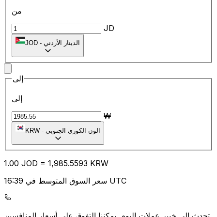
من
JD
الدينار الأردني
-
JOD
إلى
إلى
₩
الون الكوري الجنوبي
-
KRW
1.00
JOD
=
1,985.55
93
KRW
سعر السوق المتوسط في 16:39 UTC
يمكننا التفوق على أسعار المنافسين.
تحدث إلى خبير عملات اليوم.