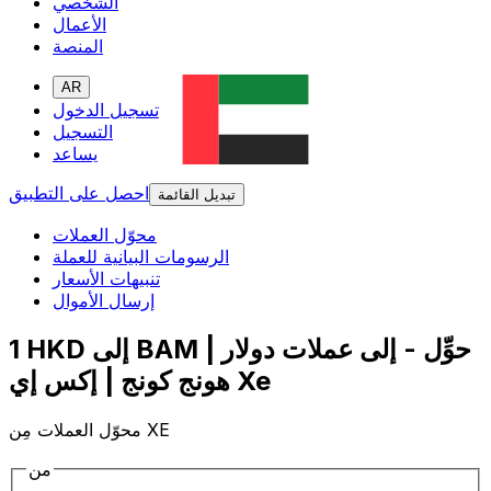
الشخصي
الأعمال
المنصة
AR
تسجيل الدخول
التسجيل
يساعد
احصل على التطبيق
تبديل القائمة
محوّل العملات
الرسومات البيانية للعملة
تنبيهات الأسعار
إرسال الأموال
1 HKD إلى BAM | حوِّل - إلى عملات دولار
هونج كونج | إكس إي Xe
محوّل العملات مِن XE
من