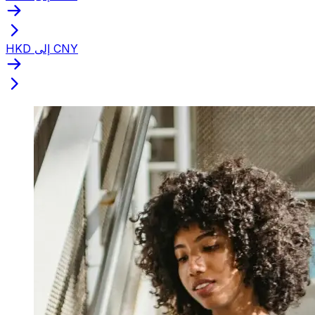
HKD إلى CNY