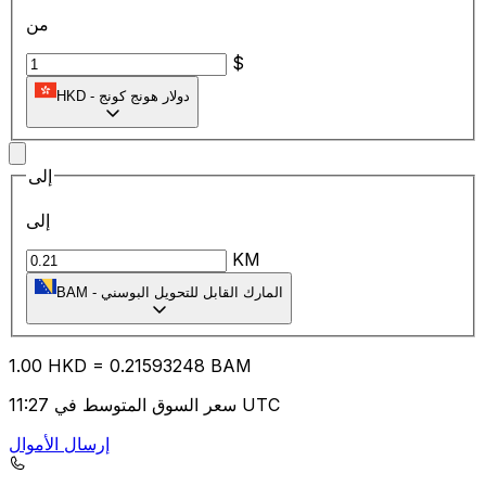
من
$
دولار هونج كونج
-
HKD
إلى
إلى
KM
المارك القابل للتحويل البوسني
-
BAM
1.00
HKD
=
0.21
593248
BAM
سعر السوق المتوسط في 11:27 UTC
إرسال الأموال