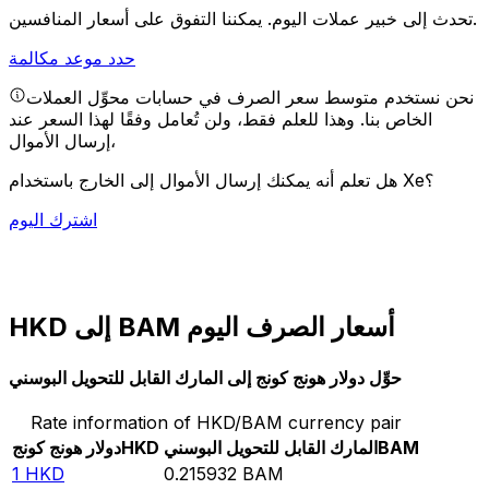
يمكننا التفوق على أسعار المنافسين.
تحدث إلى خبير عملات اليوم.
حدد موعد مكالمة
نحن نستخدم متوسط سعر الصرف في حسابات محوِّل العملات
الخاص بنا. وهذا للعلم فقط، ولن تُعامل وفقًا لهذا السعر عند
إرسال الأموال،
هل تعلم أنه يمكنك إرسال الأموال إلى الخارج باستخدام Xe؟
اشترك اليوم
HKD إلى BAM أسعار الصرف اليوم
حوِّل دولار هونج كونج إلى المارك القابل للتحويل البوسني
Rate information of HKD/BAM currency pair
BAM
المارك القابل للتحويل البوسني
HKD
دولار هونج كونج
1
HKD
0.215932
BAM