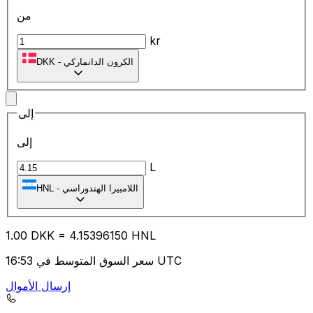
من
kr
الكرون الدانماركي
-
DKK
إلى
إلى
L
اللامبيرا الهندوراسي
-
HNL
1.00
DKK
=
4.15
396150
HNL
سعر السوق المتوسط في 16:53 UTC
إرسال الأموال