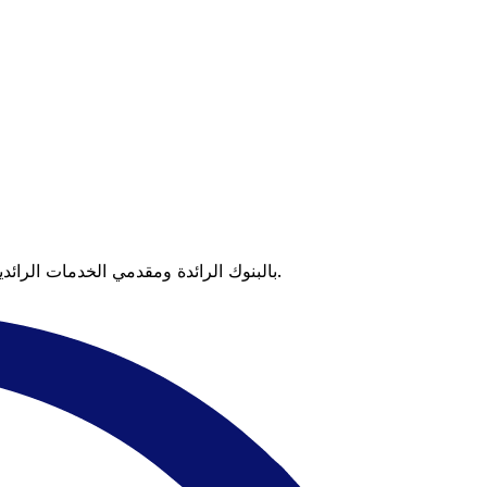
عندما تقارن Xe بالبنوك الرائدة ومقدمي الخدمات الرائدين، يتضح لك الفرق. تعني الأسعار التي تتفوق على أسعار البنوك وعدم وجود رسوم خفية قيمة أكبر على كل عملية تحويل.