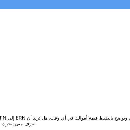
تعرف متى يتحرك السعر لصالحك؟ اضبط تنبيه السعر وسنخبرك عندما يصل إلى هدفك.