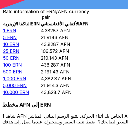
Rate information of ERN/AFN currency
pair
AFN
الأفغاني الأفغانستاني
ERN
الناكفا الإريترية
1
ERN
4.38287
AFN
5
ERN
21.9143
AFN
10
ERN
43.8287
AFN
25
ERN
109.572
AFN
50
ERN
219.143
AFN
100
ERN
438.287
AFN
500
ERN
2,191.43
AFN
1,000
ERN
4,382.87
AFN
5,000
ERN
21,914.3
AFN
10,000
ERN
43,828.7
AFN
مخطط AFN إلى ERN
شاهد 1 AFN الخاص بك أثناء الحركة. يتتبع الرسم البياني المباشر AFN إلى ERN الخاص بنا على مدار 12 شهرًا من أسعار السوق في الوقت الحقيقي، ويوضح بالضبط قيمة أموالك في أي وقت. هل تريد أن