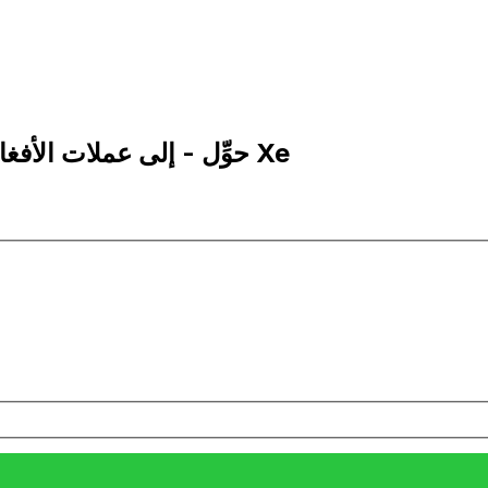
1 AFN إلى ERN | حوِّل - إلى عملات الأفغاني الأفغانستاني | إكس إي Xe