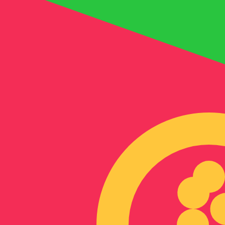
Nfk
الناكفا الإريترية
-
ERN
1.00
AFN
=
0.22
816103
ERN
سعر السوق المتوسط في 21:38 UTC
يمكننا التفوق على أسعار المنافسين.
تحدث إلى خبير عملات اليوم.
حدد موعد مكالمة
هل تعلم أنه يمكنك إرسال الأموال إلى الخارج باستخدام Xe؟
اشترك اليوم