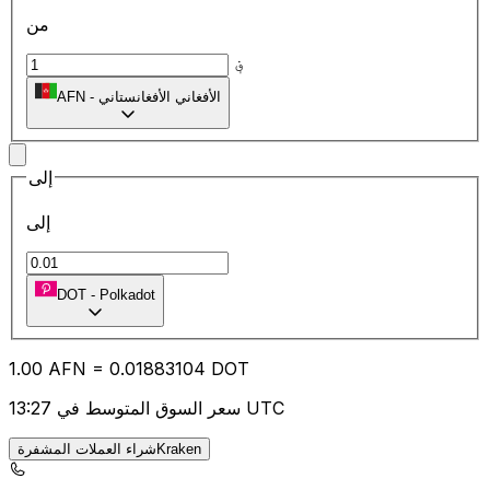
من
؋
الأفغاني الأفغانستاني
-
AFN
إلى
إلى
DOT
-
Polkadot
1.00
AFN
=
0.01
883104
DOT
سعر السوق المتوسط في 13:27 UTC
شراء العملات المشفرةKraken