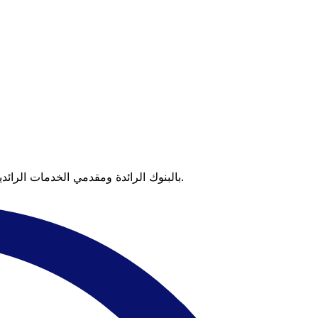
عندما تقارن Xe بالبنوك الرائدة ومقدمي الخدمات الرائدين، يتضح لك الفرق. تعني الأسعار التي تتفوق على أسعار البنوك وعدم وجود رسوم خفية قيمة أكبر على كل عملية تحويل.