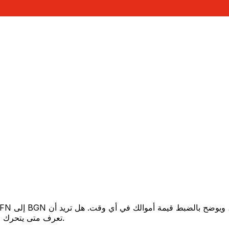
تعرف متى يتحرك السعر لصالحك؟ اضبط تنبيه السعر وسنخبرك عندما يصل إلى هدفك.