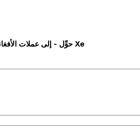
1 AFN إلى BGN | حوِّل - إلى عملات الأفغاني الأفغانستاني | إكس إي Xe