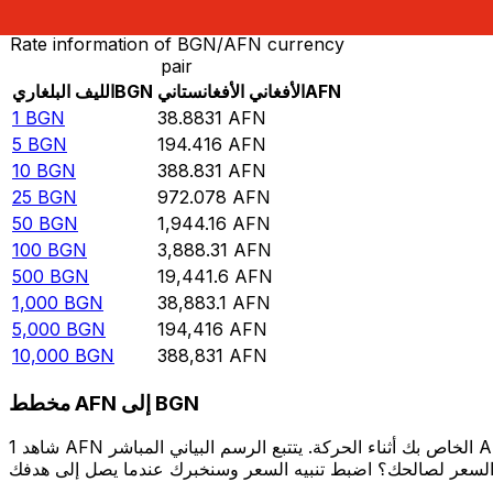
Rate information of BGN/AFN currency
pair
AFN
الأفغاني الأفغانستاني
BGN
الليف البلغاري
1
BGN
38.8831
AFN
5
BGN
194.416
AFN
10
BGN
388.831
AFN
25
BGN
972.078
AFN
50
BGN
1,944.16
AFN
100
BGN
3,888.31
AFN
500
BGN
19,441.6
AFN
1,000
BGN
38,883.1
AFN
5,000
BGN
194,416
AFN
10,000
BGN
388,831
AFN
مخطط AFN إلى BGN
شاهد 1 AFN الخاص بك أثناء الحركة. يتتبع الرسم البياني المباشر AFN إلى BGN الخاص بنا على مدار 12 شهرًا من أسعار السوق في الوقت الحقيقي، ويوضح بالضبط قيمة أموالك في أي وقت. هل تريد أن