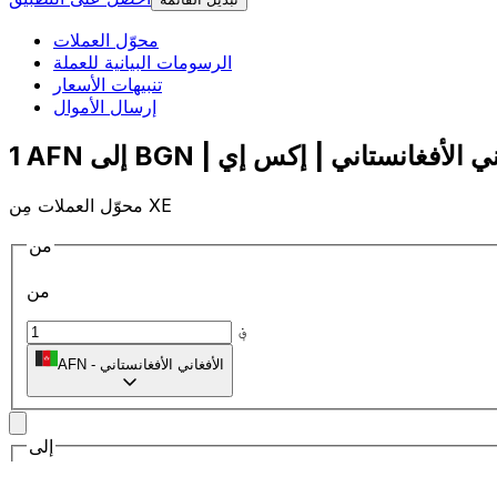
محوّل العملات
الرسومات البيانية للعملة
تنبيهات الأسعار
إرسال الأموال
محوّل العملات مِن XE
من
من
؋
الأفغاني الأفغانستاني
-
AFN
إلى
إلى