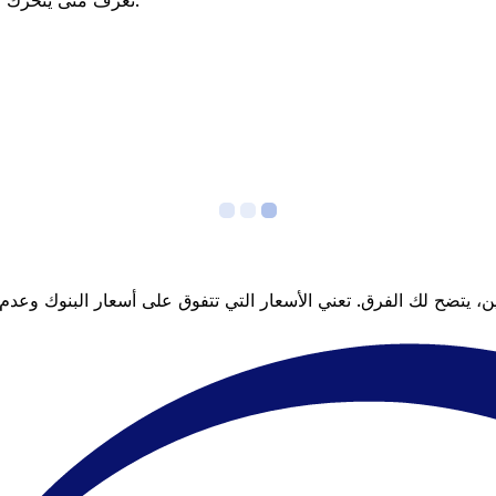
تعرف متى يتحرك السعر لصالحك؟ اضبط تنبيه السعر وسنخبرك عندما يصل إلى هدفك.