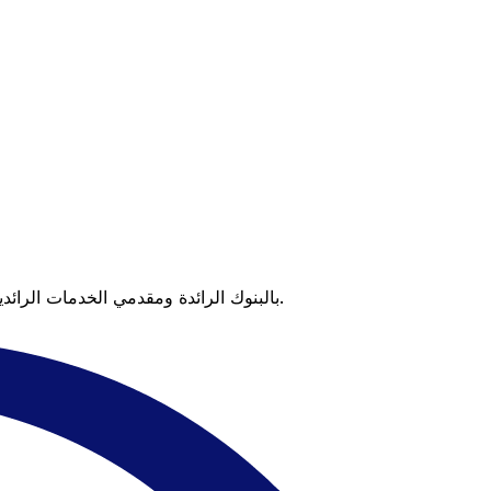
عندما تقارن Xe بالبنوك الرائدة ومقدمي الخدمات الرائدين، يتضح لك الفرق. تعني الأسعار التي تتفوق على أسعار البنوك وعدم وجود رسوم خفية قيمة أكبر على كل عملية تحويل.