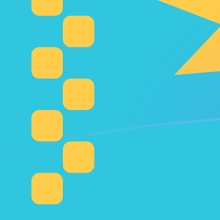
ADA إلى KZT أسعار الصرف اليوم
حوِّل Cardano إلى التنج الكازاخستاني
Rate information of ADA/KZT
currency pair
KZT
التنج الكازاخستاني
ADA
Cardano
1
ADA
94.5407
KZT
5
ADA
472.704
KZT
10
ADA
945.407
KZT
25
ADA
2,363.52
KZT
50
ADA
4,727.04
KZT
100
ADA
9,454.07
KZT
500
ADA
47,270.4
KZT
1,000
ADA
94,540.7
KZT
5,000
ADA
472,704
KZT
10,000
ADA
945,407
KZT