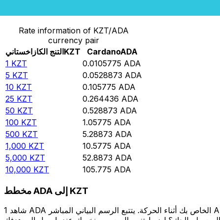
حوِّل التنج الكازاخستاني إلى Cardano
Rate information of KZT/ADA
currency pair
ADA
Cardano
KZT
التنج الكازاخستاني
1
KZT
0.0105775
ADA
5
KZT
0.0528873
ADA
10
KZT
0.105775
ADA
25
KZT
0.264436
ADA
50
KZT
0.528873
ADA
100
KZT
1.05775
ADA
500
KZT
5.28873
ADA
1,000
KZT
10.5775
ADA
5,000
KZT
52.8873
ADA
10,000
KZT
105.775
ADA
مخطط ADA إلى KZT
شاهد 1 ADA الخاص بك أثناء الحركة. يتتبع الرسم البياني المباشر ADA إلى KZT الخاص بنا على مدار 12 شهرًا من أسعار السوق في الوقت الحقيقي، ويوضح بالضبط قيمة أموالك في أي وقت. هل تريد أن