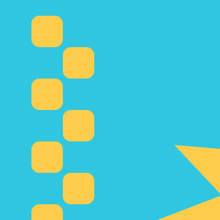
₸
التنج الكازاخستاني
-
KZT
1.00
ADA
=
94.54
072085
KZT
سعر السوق المتوسط في 03:37 UTC
شراء العملات المشفرةKraken
يمكننا التفوق على أسعار المنافسين.
تحدث إلى خبير عملات اليوم.
حدد موعد مكالمة
هل تعلم أنه يمكنك إرسال الأموال إلى الخارج باستخدام Xe؟
اشترك اليوم