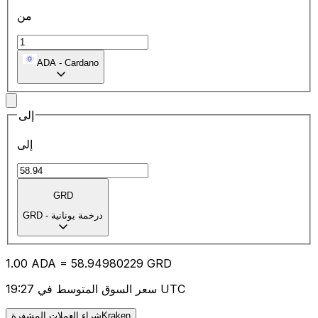
من
ADA
-
Cardano
إلى
إلى
GRD
درخمة يونانية
-
GRD
1.00
ADA
=
58.94
980229
GRD
سعر السوق المتوسط في 19:27 UTC
شراء العملات المشفرةKraken