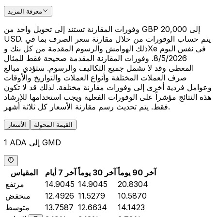
معرفة المزيد
وفورات المقارنة تستند إلى تحويل واحد من GBP 20,000 إلى
USD. يتم حساب الوفورات من خلال مقارنة سعر الصرف بما في
ذلك الهوامش والرسوم المقدمة من كل بنك وXe في نفس اليوم
8/5/2026. وفورات المقارنة المقدمة صحيحة فقط للمثال
المعطى وقد لا تشمل جميع التكاليف والرسوم. ستؤدي مبالغ
صرف العملات المختلفة وأنواع العملات والتواريخ والأوقات
وعوامل فردية أخرى إلى وفورات مقارنة مختلفة. لذلك قد لا تكون
هذه النتائج مؤشراً على الوفورات الفعلية ويجب استخدامها للإرشاد
فقط. يتم تحديث رسم مقارنة الأسعار كل ثلاثة أشهر.
القيمة المحولة
الأسعار
1 ADA إلى GMD
آخر 90 يوماً
آخر 30 يوماً
آخر 7 أيام
المقياس
20.8304
14.9045
14.9045
مرتفع
10.5870
11.5279
12.4926
منخفض
14.1423
12.6634
13.7587
متوسط