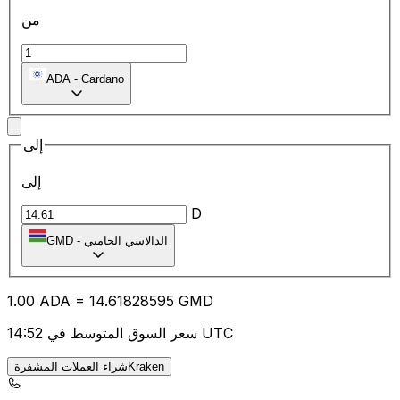
من
ADA
-
Cardano
إلى
إلى
D
الدالاسي الجامبي
-
GMD
1.00
ADA
=
14.61
828595
GMD
سعر السوق المتوسط في 14:52 UTC
شراء العملات المشفرةKraken