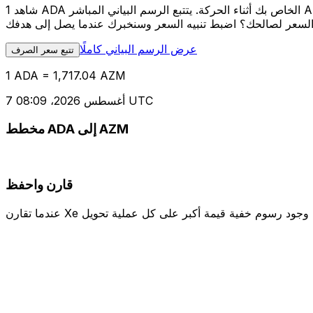
شاهد 1 ADA الخاص بك أثناء الحركة. يتتبع الرسم البياني المباشر ADA إلى AZM الخاص بنا على مدار 12 شهرًا من أسعار السوق في الوقت الحقيقي، ويوضح بالضبط قيمة أموالك في أي وقت. هل تريد أن
عرض الرسم البياني كاملًا
تتبع سعر الصرف
1 ADA = 1,717.04 AZM
7 أغسطس 2026، 08:09 UTC
مخطط ADA إلى AZM
قارن واحفظ