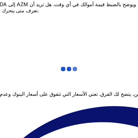
تعرف متى يتحرك السعر لصالحك؟ اضبط تنبيه السعر وسنخبرك عندما يصل إلى هدفك.