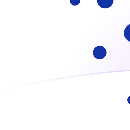
ADA إلى AZM أسعار الصرف اليوم
حوِّل Cardano إلى المانات الأذربيجاني
Rate information of ADA/AZM
currency pair
AZM
المانات الأذربيجاني
ADA
Cardano
1
ADA
1,717.04
AZM
5
ADA
8,585.21
AZM
10
ADA
17,170.4
AZM
25
ADA
42,926
AZM
50
ADA
85,852.1
AZM
100
ADA
171,704
AZM
500
ADA
858,521
AZM
1,000
ADA
1,717,040
AZM
5,000
ADA
8,585,210
AZM