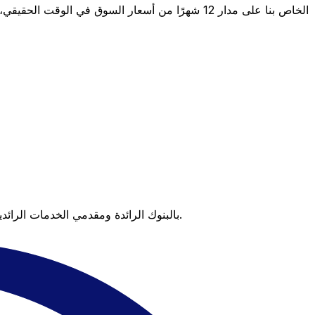
عندما تقارن Xe بالبنوك الرائدة ومقدمي الخدمات الرائدين، يتضح لك الفرق. تعني الأسعار التي تتفوق على أسعار البنوك وعدم وجود رسوم خفية قيمة أكبر على كل عملية تحويل.