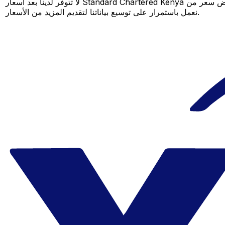
لا تتوفر لدينا بعد أسعار Standard Chartered Kenya لهذا الزوج من العملات، لكن لا يزال بإمكانك مقارنة عرض سعر من Standard Chartered Kenya بسعر Xe المباشر لمعرفة التوفير المحتمل. عد لاحقًا، فنحن
نعمل باستمرار على توسيع بياناتنا لتقديم المزيد من الأسعار.