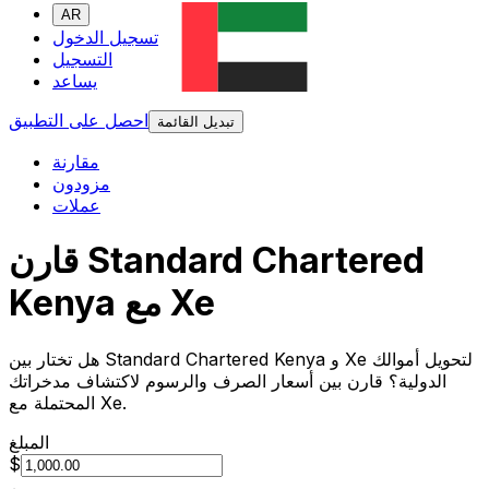
AR
تسجيل الدخول
التسجيل
يساعد
احصل على التطبيق
تبديل القائمة
مقارنة
مزودون
عملات
قارن Standard Chartered
Kenya مع Xe
هل تختار بين Standard Chartered Kenya و Xe لتحويل أموالك
الدولية؟ قارن بين أسعار الصرف والرسوم لاكتشاف مدخراتك
المحتملة مع Xe.
المبلغ
$
من