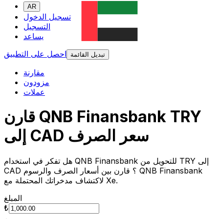
AR
تسجيل الدخول
التسجيل
يساعد
احصل على التطبيق
تبديل القائمة
مقارنة
مزودون
عملات
قارن QNB Finansbank TRY
إلى CAD سعر الصرف
هل تفكر في استخدام QNB Finansbank للتحويل من TRY إلى
CAD ؟ قارن بين أسعار الصرف والرسوم QNB Finansbank
لاكتشاف مدخراتك المحتملة مع Xe.
المبلغ
₺
من