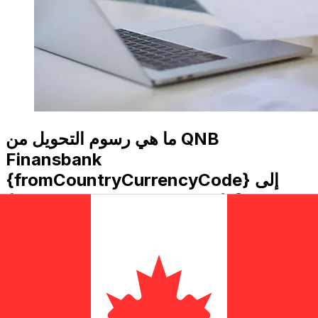
ما هي رسوم التحويل من QNB
Finansbank
{fromCountryCurrencyCode} إلى
{toCountryCurrencyCode} ؟
QNB Finansbank تعتمد تكاليف التحويل الدولي للأموال من
TRY إلى CAD على عوامل مثل مبلغ التحويل. عادةً ما تأتي
التحويلات الأكبر حجماً برسوم أقل وأسعار صرف أفضل. راجع
جدول المقارنة لمقارنة رسوم QNB Finansbank مع رسوم Xe.
لماذا التحويل مع Xe بدلاً من البنوك