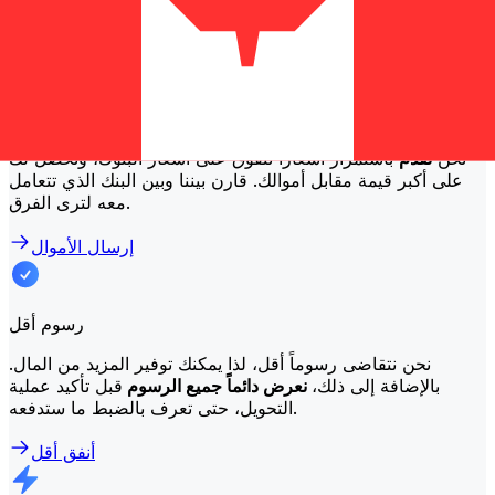
التقليدية؟
معدلات أفضل
نحن
نقدم
باستمرار أسعاراً تتفوق على أسعار البنوك، ونحصل لك
على أكبر قيمة مقابل أموالك. قارن بيننا وبين البنك الذي تتعامل
معه لترى الفرق.
إرسال الأموال
رسوم أقل
نحن نتقاضى رسوماً أقل، لذا يمكنك توفير المزيد من المال.
بالإضافة إلى ذلك،
نعرض دائماً جميع الرسوم
قبل تأكيد عملية
التحويل، حتى تعرف بالضبط ما ستدفعه.
أنفق أقل