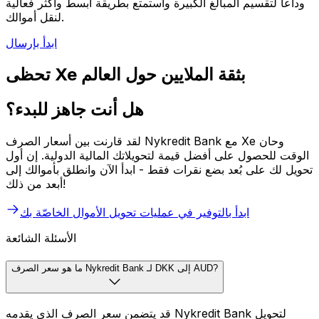
وداعاً لتقسيم المبالغ الكبيرة واستمتع بطريقة أبسط وأكثر فعالية
لنقل أموالك.
ابدأ بإرسال
تحظى Xe بثقة الملايين حول العالم
هل أنت جاهز للبدء؟
لقد قارنت بين أسعار الصرف Nykredit Bank مع Xe وحان
الوقت للحصول على أفضل قيمة لتحويلاتك المالية الدولية. إن أول
تحويل لك على بُعد بضع نقرات فقط - ابدأ الآن وانطلق بأموالك إلى
أبعد من ذلك!
ابدأ بالتوفير في عمليات تحويل الأموال الخاصّة بك
الأسئلة الشائعة
ما هو سعر الصرف Nykredit Bank لـ DKK إلى AUD?
قد يتضمن سعر الصرف الذي يقدمه Nykredit Bank لتحويل