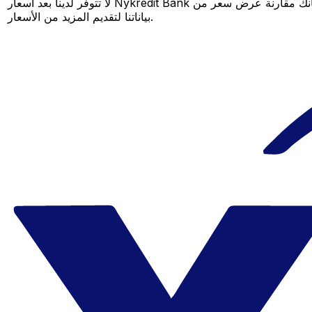
لا تتوفر لدينا بعد أسعار Nykredit Bank لهذا الزوج من العملات، لكن لا يزال بإمكانك مقارنة عرض سعر من Nykredit Bank بسعر Xe المباشر لمعرفة التوفير المحتمل. عد لاحقًا، فنحن نعمل باستمرار على توسيع
بياناتنا لتقديم المزيد من الأسعار.