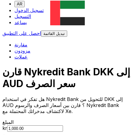
AR
تسجيل الدخول
التسجيل
يساعد
احصل على التطبيق
تبديل القائمة
مقارنة
مزودون
عملات
قارن Nykredit Bank DKK إلى
AUD سعر الصرف
هل تفكر في استخدام Nykredit Bank للتحويل من DKK إلى
AUD ؟ قارن بين أسعار الصرف والرسوم Nykredit Bank
لاكتشاف مدخراتك المحتملة مع Xe.
المبلغ
kr
من