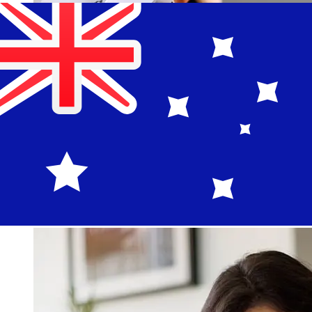
ما مدى سرعة نقل Nykredit Bank DKK
إلى AUD ؟
تختلف أوقات التسليم للتحويلات الدولية مع Nykredit Bank من
الدنمارك إلى أستراليا بناءً على طريقة الدفع وتوقيت المعاملة.
عادةً ما تستغرق التحويلات البنكية الدولية من يوم إلى 5 أيام عمل.
قد تؤثر أيضاً عوامل مثل العطلات المصرفية والفحوصات الأمنية
على عملية التسليم. تحقق من Nykredit Bank A/S من أوقات
التوقف عن العمل لتجنب التأخير.