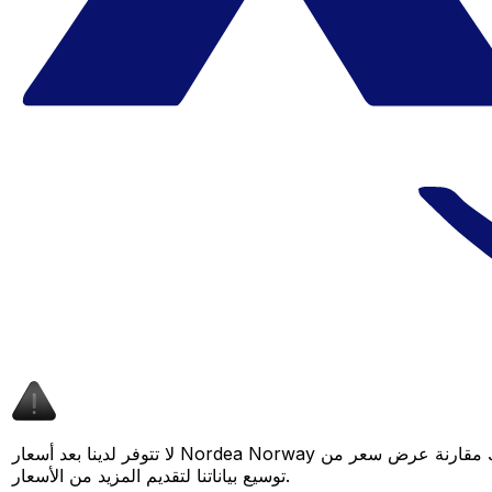
لا تتوفر لدينا بعد أسعار Nordea Norway لهذا الزوج من العملات، لكن لا يزال بإمكانك مقارنة عرض سعر من Nordea Norway بسعر Xe المباشر لمعرفة التوفير المحتمل. عد لاحقًا، فنحن نعمل باستمرار على
توسيع بياناتنا لتقديم المزيد من الأسعار.