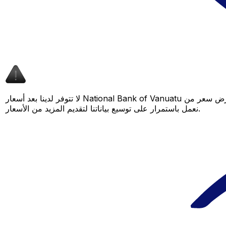
لا تتوفر لدينا بعد أسعار National Bank of Vanuatu لهذا الزوج من العملات، لكن لا يزال بإمكانك مقارنة عرض سعر من National Bank of Vanuatu بسعر Xe المباشر لمعرفة التوفير المحتمل. عد لاحقًا، فنحن
نعمل باستمرار على توسيع بياناتنا لتقديم المزيد من الأسعار.