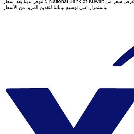
لا تتوفر لدينا بعد أسعار National Bank of Kuwait لهذا الزوج من العملات، لكن لا يزال بإمكانك مقارنة عرض سعر من National Bank of Kuwait بسعر Xe المباشر لمعرفة التوفير المحتمل. عد لاحقًا، فنحن نعمل
باستمرار على توسيع بياناتنا لتقديم المزيد من الأسعار.