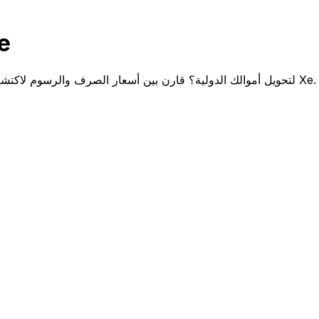
قارن nama
هل تختار بين Multibank Panama و Xe لتحويل أموالك الدولية؟ قارن بين أسعار الصرف والرسوم لاكتشاف مدخراتك المحتملة مع Xe.