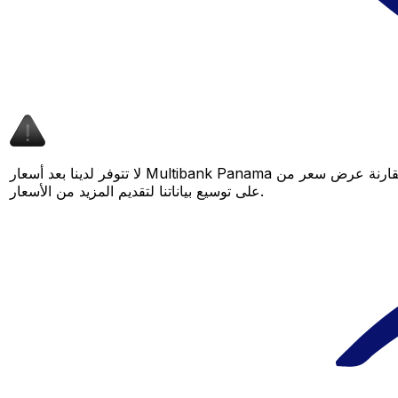
لا تتوفر لدينا بعد أسعار Multibank Panama لهذا الزوج من العملات، لكن لا يزال بإمكانك مقارنة عرض سعر من Multibank Panama بسعر Xe المباشر لمعرفة التوفير المحتمل. عد لاحقًا، فنحن نعمل باستمرار
على توسيع بياناتنا لتقديم المزيد من الأسعار.