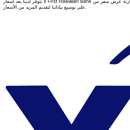
لا تتوفر لدينا بعد أسعار First Hawaiian Bank لهذا الزوج من العملات، لكن لا يزال بإمكانك مقارنة عرض سعر من First Hawaiian Bank بسعر Xe المباشر لمعرفة التوفير المحتمل. عد لاحقًا، فنحن نعمل باستمرار
على توسيع بياناتنا لتقديم المزيد من الأسعار.