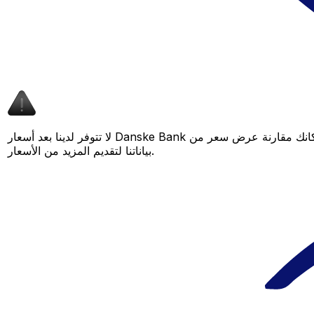
لا تتوفر لدينا بعد أسعار Danske Bank لهذا الزوج من العملات، لكن لا يزال بإمكانك مقارنة عرض سعر من Danske Bank بسعر Xe المباشر لمعرفة التوفير المحتمل. عد لاحقًا، فنحن نعمل باستمرار على توسيع
بياناتنا لتقديم المزيد من الأسعار.