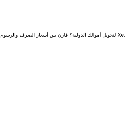
هل تختار بين Danske Bank و Xe لتحويل أموالك الدولية؟ قارن بين أسعار الصرف والرسوم لاكتشاف مدخراتك المحتملة مع Xe.