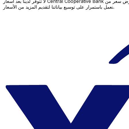
لا تتوفر لدينا بعد أسعار Central Cooperative Bank لهذا الزوج من العملات، لكن لا يزال بإمكانك مقارنة عرض سعر من Central Cooperative Bank بسعر Xe المباشر لمعرفة التوفير المحتمل. عد لاحقًا، فنحن
نعمل باستمرار على توسيع بياناتنا لتقديم المزيد من الأسعار.