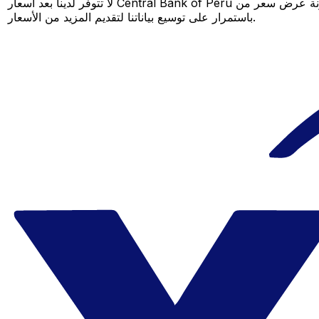
لا تتوفر لدينا بعد أسعار Central Bank of Peru لهذا الزوج من العملات، لكن لا يزال بإمكانك مقارنة عرض سعر من Central Bank of Peru بسعر Xe المباشر لمعرفة التوفير المحتمل. عد لاحقًا، فنحن نعمل
باستمرار على توسيع بياناتنا لتقديم المزيد من الأسعار.