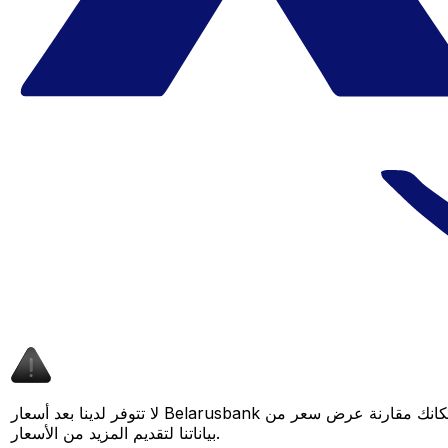
لا تتوفر لدينا بعد أسعار Belarusbank لهذا الزوج من العملات، لكن لا يزال بإمكانك مقارنة عرض سعر من Belarusbank بسعر Xe المباشر لمعرفة التوفير المحتمل. عد لاحقًا، فنحن نعمل باستمرار على توسيع
بياناتنا لتقديم المزيد من الأسعار.