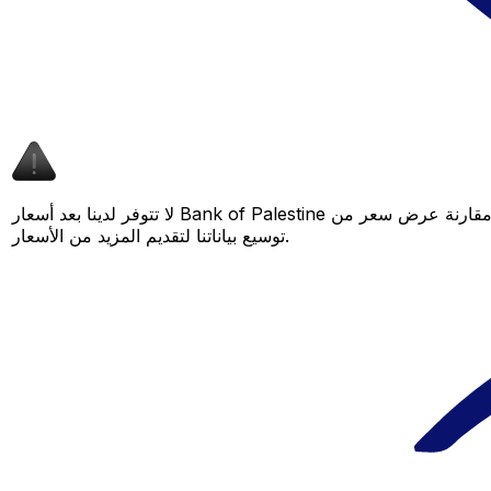
لا تتوفر لدينا بعد أسعار Bank of Palestine لهذا الزوج من العملات، لكن لا يزال بإمكانك مقارنة عرض سعر من Bank of Palestine بسعر Xe المباشر لمعرفة التوفير المحتمل. عد لاحقًا، فنحن نعمل باستمرار على
توسيع بياناتنا لتقديم المزيد من الأسعار.