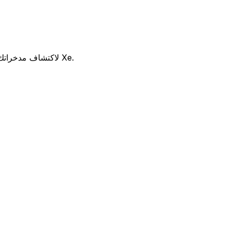
هل تفكر في استخدام Bank of Palestine لتحويل أموالك الدولية؟ قارن بين أسعار الصرف والرسوم Bank of Palestine لاكتشاف مدخراتك المحتملة مع Xe.