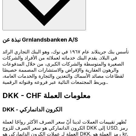
نبذة عن Grnlandsbanken A/S
تأسس بنك جرينلاند عام ١٩٦٧ في نوك، وهو البنك التجاري الرائد
في البلاد. يقدم البنك خدماته لعملائه من الأفراد والشركات
الصغيرة والمتوسطة والشركات الكبرى، من خلال المدفوعات
والرهون العقارية والإقراض والاستشارات المصممة خصيصًا
لقطاعات مصائد الأسماك والتعدين والتجارة والخدمات العامة،
ويربط المجتمعات النائية عبر فروعه وقنواته الرقمية..
DKK - CHF معلومات العملة
الكرون الدانماركي
-
DKK
تُظهر تقييمات العملات لدينا أنّ سعر الصرف الأكثر رواجًا لعملة
الكرون الدانماركي هو سعر الصرف للزوج DKK إلى USD. رمز
العملة لـ عملات الكرون الدانماركي هو DKK. رمز العملة هو kr.