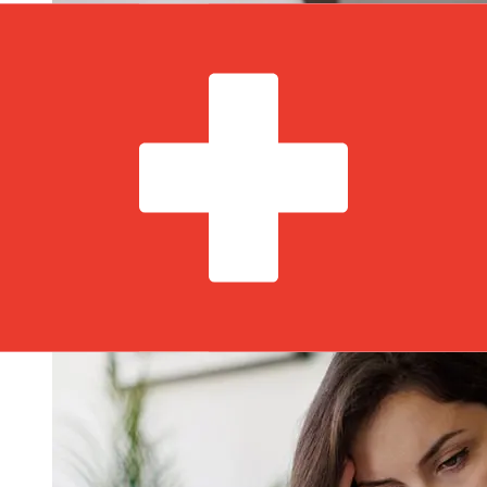
ما مدى سرعة نقل Bank of Greenland
DKK إلى CHF ؟
تختلف أوقات التسليم للتحويلات الدولية مع Bank of Greenland
من الدنمارك إلى سويسرا بناءً على طريقة الدفع وتوقيت المعاملة.
عادةً ما تستغرق التحويلات البنكية الدولية من يوم إلى 5 أيام عمل.
قد تؤثر أيضاً عوامل مثل العطلات المصرفية والفحوصات الأمنية
على عملية التسليم. تحقق من Grnlandsbanken A/S من أوقات
التوقف عن العمل لتجنب التأخير.