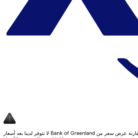
لا تتوفر لدينا بعد أسعار Bank of Greenland لهذا الزوج من العملات، لكن لا يزال بإمكانك مقارنة عرض سعر من Bank of Greenland بسعر Xe المباشر لمعرفة التوفير المحتمل. عد لاحقًا، فنحن نعمل باستمرار على