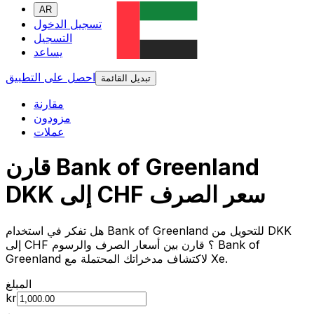
AR
تسجيل الدخول
التسجيل
يساعد
احصل على التطبيق
تبديل القائمة
مقارنة
مزودون
عملات
قارن Bank of Greenland
DKK إلى CHF سعر الصرف
هل تفكر في استخدام Bank of Greenland للتحويل من DKK
إلى CHF ؟ قارن بين أسعار الصرف والرسوم Bank of
Greenland لاكتشاف مدخراتك المحتملة مع Xe.
المبلغ
kr
من