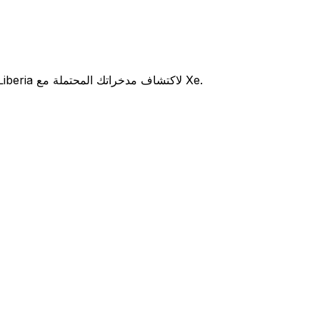
هل تفكر في استخدام Bank of Commerce Liberia لتحويل أموالك الدولية؟ قارن بين أسعار الصرف والرسوم Bank of Commerce Liberia لاكتشاف مدخراتك المحتملة مع Xe.