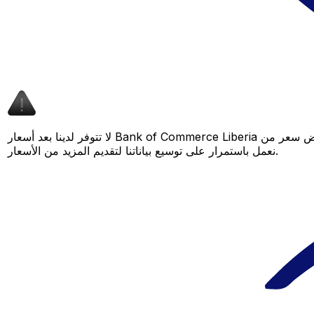
لا تتوفر لدينا بعد أسعار Bank of Commerce Liberia لهذا الزوج من العملات، لكن لا يزال بإمكانك مقارنة عرض سعر من Bank of Commerce Liberia بسعر Xe المباشر لمعرفة التوفير المحتمل. عد لاحقًا، فنحن
نعمل باستمرار على توسيع بياناتنا لتقديم المزيد من الأسعار.