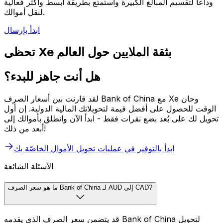
وداعاً لتقسيم المبالغ الكبيرة واستمتع بطريقة أبسط وأكثر فعالية
لنقل أموالك.
ابدأ بإرسال
تحظى Xe بثقة الملايين حول العالم
هل أنت جاهز للبدء؟
لقد قارنت بين أسعار الصرف Bank of China مع Xe وحان
الوقت للحصول على أفضل قيمة لتحويلاتك المالية الدولية. إن أول
تحويل لك على بُعد بضع نقرات فقط - ابدأ الآن وانطلق بأموالك إلى
أبعد من ذلك!
ابدأ بالتوفير في عمليات تحويل الأموال الخاصّة بك
الأسئلة الشائعة
ما هو سعر الصرف Bank of China لـ AUD إلى CAD?
قد يتضمن سعر الصرف الذي يقدمه Bank of China لتحويل