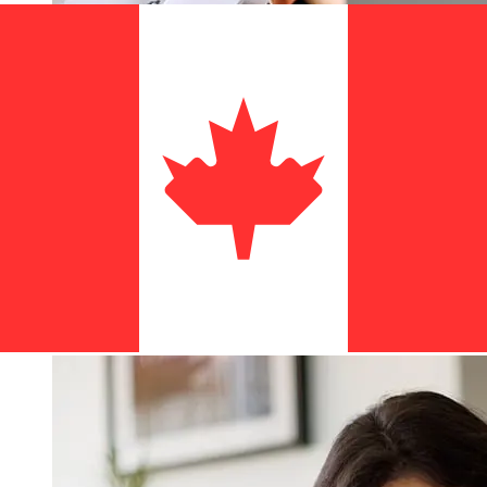
ما مدى سرعة نقل Bank of China AUD
إلى CAD ؟
تختلف أوقات التسليم للتحويلات الدولية مع Bank of China من
أستراليا إلى كندا بناءً على طريقة الدفع وتوقيت المعاملة. عادةً ما
تستغرق التحويلات البنكية الدولية من يوم إلى 5 أيام عمل. قد تؤثر
أيضاً عوامل مثل العطلات المصرفية والفحوصات الأمنية على
عملية التسليم. تحقق من Bank of China من أوقات التوقف عن
العمل لتجنب التأخير.