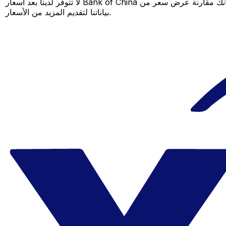
لا تتوفر لدينا بعد أسعار Bank of China لهذا الزوج من العملات، لكن لا يزال بإمكانك مقارنة عرض سعر من Bank of China بسعر Xe المباشر لمعرفة التوفير المحتمل. عد لاحقًا، فنحن نعمل باستمرار على توسيع
بياناتنا لتقديم المزيد من الأسعار.