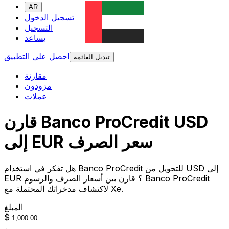
AR
تسجيل الدخول
التسجيل
يساعد
احصل على التطبيق
تبديل القائمة
مقارنة
مزودون
عملات
قارن Banco ProCredit USD
إلى EUR سعر الصرف
هل تفكر في استخدام Banco ProCredit للتحويل من USD إلى
EUR ؟ قارن بين أسعار الصرف والرسوم Banco ProCredit
لاكتشاف مدخراتك المحتملة مع Xe.
المبلغ
$
من