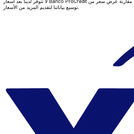
لا تتوفر لدينا بعد أسعار Banco ProCredit لهذا الزوج من العملات، لكن لا يزال بإمكانك مقارنة عرض سعر من Banco ProCredit بسعر Xe المباشر لمعرفة التوفير المحتمل. عد لاحقًا، فنحن نعمل باستمرار على
توسيع بياناتنا لتقديم المزيد من الأسعار.