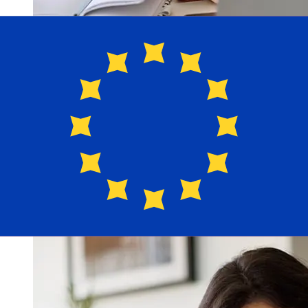
ما مدى سرعة نقل Banco ProCredit
USD إلى EUR ؟
تختلف أوقات التسليم للتحويلات الدولية مع Banco ProCredit
من الولايات المتحدة إلى دول الأعضاء في اليورو بناءً على طريقة
الدفع وتوقيت المعاملة. عادةً ما تستغرق التحويلات البنكية الدولية
من يوم إلى 5 أيام عمل. قد تؤثر أيضاً عوامل مثل العطلات
المصرفية والفحوصات الأمنية على عملية التسليم. تحقق من
Banco ProCredit S.A من أوقات التوقف عن العمل لتجنب
التأخير.