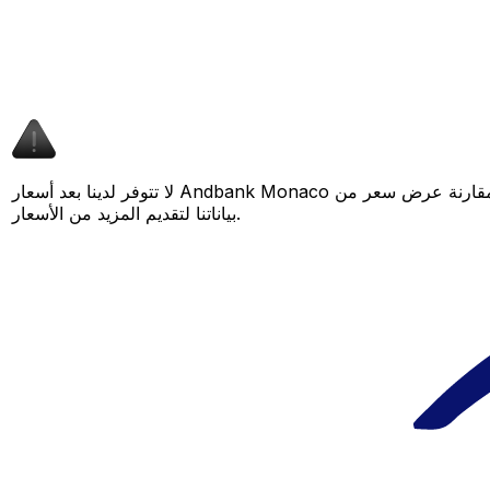
لا تتوفر لدينا بعد أسعار Andbank Monaco لهذا الزوج من العملات، لكن لا يزال بإمكانك مقارنة عرض سعر من Andbank Monaco بسعر Xe المباشر لمعرفة التوفير المحتمل. عد لاحقًا، فنحن نعمل باستمرار على توسيع
بياناتنا لتقديم المزيد من الأسعار.