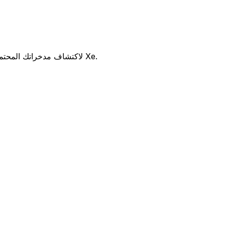
هل تفكر في استخدام Andbank Monaco للتحويل من EUR إلى JPY ؟ قارن بين أسعار الصرف والرسوم Andbank Monaco لاكتشاف مدخراتك المحتملة مع Xe.
سوم