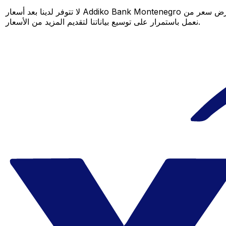
لا تتوفر لدينا بعد أسعار Addiko Bank Montenegro لهذا الزوج من العملات، لكن لا يزال بإمكانك مقارنة عرض سعر من Addiko Bank Montenegro بسعر Xe المباشر لمعرفة التوفير المحتمل. عد لاحقًا، فنحن
نعمل باستمرار على توسيع بياناتنا لتقديم المزيد من الأسعار.