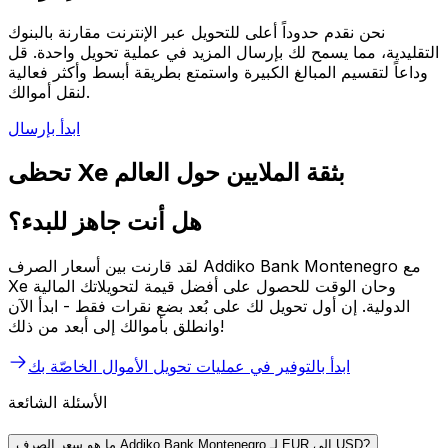
نحن نقدم حدوداً أعلى للتحويل عبر الإنترنت مقارنة بالبنوك
التقليدية، مما يسمح لك بإرسال المزيد في عملية تحويل واحدة. قل
وداعاً لتقسيم المبالغ الكبيرة واستمتع بطريقة أبسط وأكثر فعالية
لنقل أموالك.
ابدأ بإرسال
تحظى Xe بثقة الملايين حول العالم
هل أنت جاهز للبدء؟
لقد قارنت بين أسعار الصرف Addiko Bank Montenegro مع
Xe وحان الوقت للحصول على أفضل قيمة لتحويلاتك المالية
الدولية. إن أول تحويل لك على بُعد بضع نقرات فقط - ابدأ الآن
وانطلق بأموالك إلى أبعد من ذلك!
ابدأ بالتوفير في عمليات تحويل الأموال الخاصّة بك
الأسئلة الشائعة
ما هو سعر الصرف Addiko Bank Montenegro لـ EUR إلى USD?