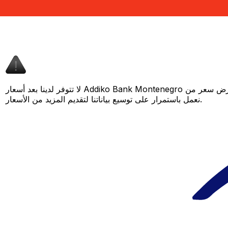
لا تتوفر لدينا بعد أسعار Addiko Bank Montenegro لهذا الزوج من العملات، لكن لا يزال بإمكانك مقارنة عرض سعر من Addiko Bank Montenegro بسعر Xe المباشر لمعرفة التوفير المحتمل. عد لاحقًا، فنحن
نعمل باستمرار على توسيع بياناتنا لتقديم المزيد من الأسعار.