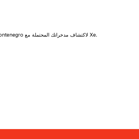
هل تفكر في استخدام Addiko Bank Montenegro للتحويل من EUR إلى CNY ؟ قارن بين أسعار الصرف والرسوم Addiko Bank Montenegro لاكتشاف مدخراتك المحتملة مع Xe.
رسوم
سعر