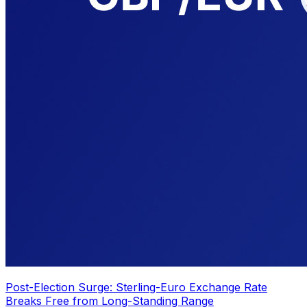
Post-Election Surge: Sterling-Euro Exchange Rate
Breaks Free from Long-Standing Range